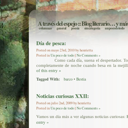
A través del espejo
:: Blog literario… y má
columnas
general
poesía
sin categoría
un poco de todo
Día de pesca:
Posted on mayo 23rd, 2010 by henrietta
Posted in
Un poco de todo
|
No Comments »
Como cada día, suena el despertador. To
completamente de noche cuando besa en la mejill
of this entry »
Tagged With:
barco
•
Bestia
Noticias curiosas XXII:
Posted on julio 2nd, 2009 by henrietta
Posted in
Un poco de todo
|
No Comments »
Vamos un día más a ver algunas noticias curiosas:
entry »