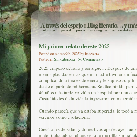
A través del espejo
:: Blog literario… y má
columnas
general
poesía
sin categoría
un poco de todo
Mi primer relato de este 2025
Posted on marzo 9th, 2025 by henrietta
Posted in
Sin categoría
|
No Comments »
2025 empezó extraño y así sigue… Después de una
menos plácidas en las que mi madre tuvo una infecc
complicando a finales de enero y le supuso su prime
desde el parto de mi hermana. Se dice rápido pero 
46 años más tarde volvió a un hospital por una caus
Casualidades de la vida la ingresaron en maternida
Cuando parecía que ya estaba superada, le tocó a m
veremos cómo evoluciona.
Cuestiones de salud y domésticas aparte, ayer fue el
mujer trabajadora, el tercero que me pilla sin traba