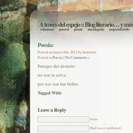
A través del espejo
:: Blog literario… y má
columnas
general
poesía
sin categoría
un poco de todo
Poesía:
Posted on marzo 6th, 2012 by henrietta
Posted in
Poesía
|
No Comments »
Paisajes del desierto:
no son la selva;
por eso son tan bellos.
Tagged With:
Leave a Reply
Name
Mail (never published)