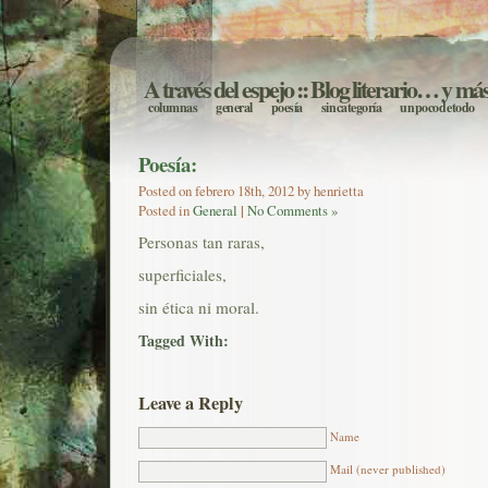
A través del espejo
:: Blog literario… y má
columnas
general
poesía
sin categoría
un poco de todo
Poesía:
Posted on febrero 18th, 2012 by henrietta
Posted in
General
|
No Comments »
Personas tan raras,
superficiales,
sin ética ni moral.
Tagged With:
Leave a Reply
Name
Mail (never published)