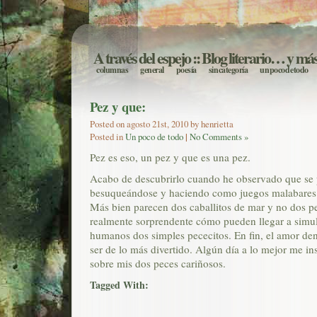
A través del espejo
:: Blog literario… y má
columnas
general
poesía
sin categoría
un poco de todo
Pez y que:
Posted on agosto 21st, 2010 by henrietta
Posted in
Un poco de todo
|
No Comments »
Pez es eso, un pez y que es una pez.
Acabo de descubrirlo cuando he observado que se 
besuqueándose y haciendo como juegos malabares 
Más bien parecen dos caballitos de mar y no dos pe
realmente sorprendente cómo pueden llegar a simul
humanos dos simples pececitos. En fin, el amor den
ser de lo más divertido. Algún día a lo mejor me ins
sobre mis dos peces cariñosos.
Tagged With: