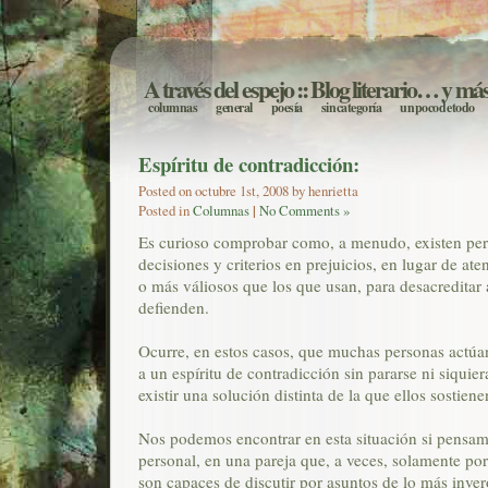
A través del espejo
:: Blog literario… y má
columnas
general
poesía
sin categoría
un poco de todo
Espíritu de contradicción:
Posted on octubre 1st, 2008 by henrietta
Posted in
Columnas
|
No Comments »
Es curioso comprobar como, a menudo, existen per
decisiones y criterios en prejuicios, en lugar de at
o más váliosos que los que usan, para desacreditar 
defienden.
Ocurre, en estos casos, que muchas personas actú
a un espíritu de contradicción sin pararse ni siquie
existir una solución distinta de la que ellos sostiene
Nos podemos encontrar en esta situación si pensamo
personal, en una pareja que, a veces, solamente por 
son capaces de discutir por asuntos de lo más inver