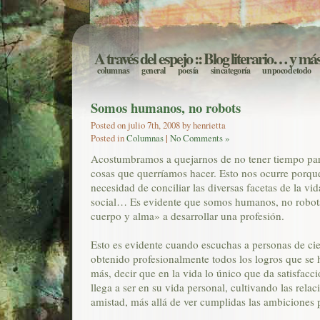
A través del espejo
:: Blog literario… y má
columnas
general
poesía
sin categoría
un poco de todo
Somos humanos, no robots
Posted on julio 7th, 2008 by henrietta
Posted in
Columnas
|
No Comments »
Acostumbramos a quejarnos de no tener tiempo para
cosas que querríamos hacer. Esto nos ocurre porqu
necesidad de conciliar las diversas facetas de la vid
social… Es evidente que somos humanos, no robots
cuerpo y alma» a desarrollar una profesión.
Esto es evidente cuando escuchas a personas de cie
obtenido profesionalmente todos los logros que se
más, decir que en la vida lo único que da satisfacci
llega a ser en su vida personal, cultivando las relac
amistad, más allá de ver cumplidas las ambiciones