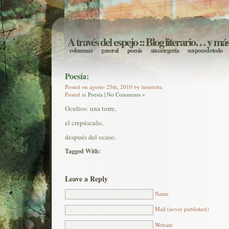
A través del espejo
:: Blog literario… y má
columnas
general
poesía
sin categoría
un poco de todo
Poesía:
Posted on agosto 25th, 2010 by henrietta
Posted in
Poesía
|
No Comments »
Ocultos: una torre,
el crepúsculo,
después del ocaso.
Tagged With:
Leave a Reply
Name
Mail (never published)
Website