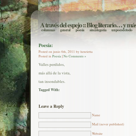
A través del espejo
:: Blog literario… y má
columnas
general
poesía
sin categoría
un poco de todo
Poesía:
Posted on junio 6th, 2011 by henrietta
Posted in
Poesía
|
No Comments »
Valles perdidos,
más allá de la vista,
tan insondables.
Tagged With:
Leave a Reply
Name
Mail (never published)
Website