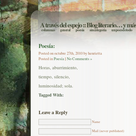
A través del espejo
:: Blog literario… y má
columnas
general
poesía
sin categoría
un poco de todo
Poesía:
Posted on octubre 27th, 2010 by henrietta
Posted in
Poesía
|
No Comments »
Horas, aburrimiento,
tiempo, silencio,
luminosidad; sola.
Tagged With:
Leave a Reply
Name
Mail (never published)