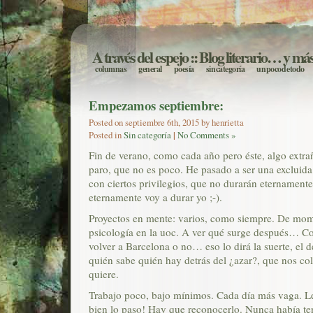
A través del espejo
:: Blog literario… y má
columnas
general
poesía
sin categoría
un poco de todo
Empezamos septiembre:
Posted on septiembre 6th, 2015 by henrietta
Posted in
Sin categoría
|
No Comments »
Fin de verano, como cada año pero éste, algo extra
paro, que no es poco. He pasado a ser una excluid
con ciertos privilegios, que no durarán eternamen
eternamente voy a durar yo ;-).
Proyectos en mente: varios, como siempre. De mo
psicología en la uoc. A ver qué surge después… Co
volver a Barcelona o no… eso lo dirá la suerte, el d
quién sabe quién hay detrás del ¿azar?, que nos c
quiere.
Trabajo poco, bajo mínimos. Cada día más vaga. Le
bien lo paso! Hay que reconocerlo. Nunca había ten