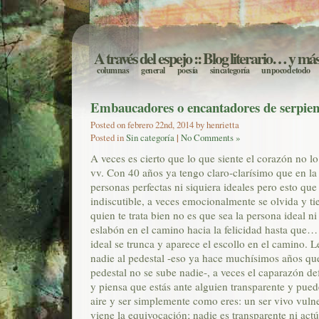
A través del espejo
:: Blog literario… y má
columnas
general
poesía
sin categoría
un poco de todo
Embaucadores o encantadores de serpien
Posted on febrero 22nd, 2014 by henrietta
Posted in
Sin categoría
|
No Comments »
A veces es cierto que lo que siente el corazón no l
vv. Con 40 años ya tengo claro-clarísimo que en la
personas perfectas ni siquiera ideales pero esto qu
indiscutible, a veces emocionalmente se olvida y t
quien te trata bien no es que sea la persona ideal ni
eslabón en el camino hacia la felicidad hasta que…
ideal se trunca y aparece el escollo en el camino. L
nadie al pedestal -eso ya hace muchísimos años que
pedestal no se sube nadie-, a veces el caparazón de
y piensa que estás ante alguien transparente y puede
aire y ser simplemente como eres: un ser vivo vuln
viene la equivocación; nadie es transparente ni act